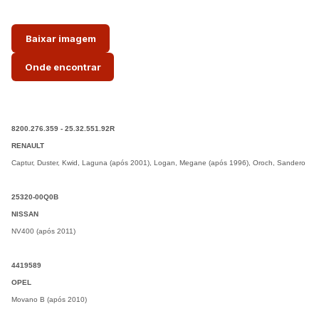
Baixar imagem
Onde encontrar
8200.276.359 - 25.32.551.92R
RENAULT
Captur, Duster, Kwid, Laguna (após 2001), Logan, Megane (após 1996), Oroch, Sandero
25320-00Q0B
NISSAN
NV400 (após 2011)
4419589
OPEL
Movano B (após 2010)