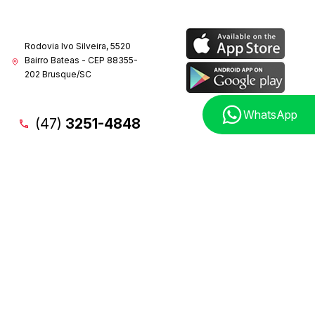
Rodovia Ivo Silveira, 5520
Bairro Bateas - CEP 88355-
202 Brusque/SC
WhatsApp
(47)
3251-4848
3 RHO INTERRUPTORES AUTOMOTIVOS LTDA - CNPJ:
62.848.577/0001-05 © Todos os direitos reservados. 2022
Política de privacidade
Termos de uso (LGPD)
Natela
- Soluções Web