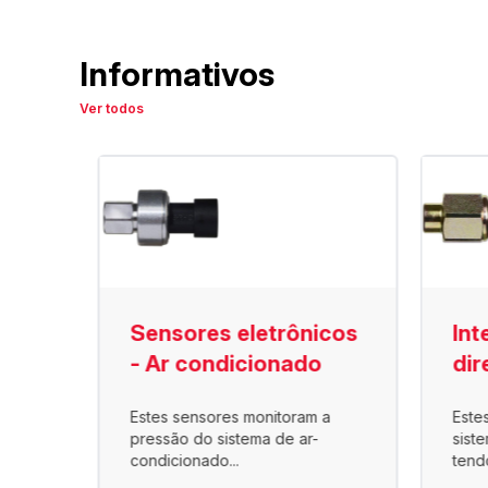
Informativos
Ver todos
são
Sensores eletrônicos
Int
- Ar condicionado
dir
Estes sensores monitoram a
Este
o ar
pressão do sistema de ar-
sist
condicionado...
tend