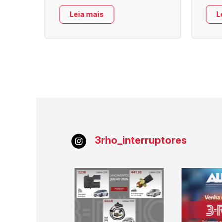
Leia mais
L
3rho_interruptores