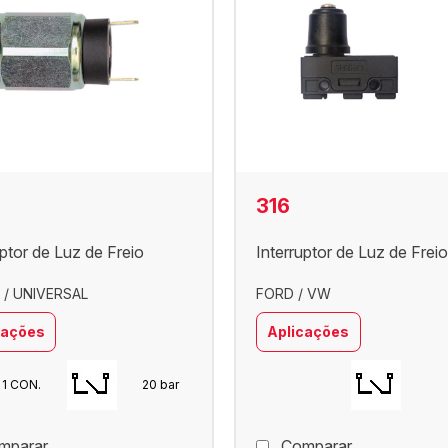
316
uptor de Luz de Freio
Interruptor de Luz de Freio
/ UNIVERSAL
FORD / VW
cações
Aplicações
 1 CON.
20 bar
mparar
Comparar