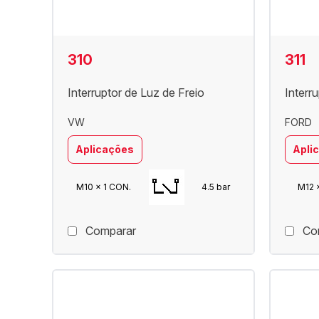
310
311
Interruptor de Luz de Freio
Interr
VW
FORD
Aplicações
Apli
M10 x 1 CON.
4.5 bar
M12 x
Comparar
Co