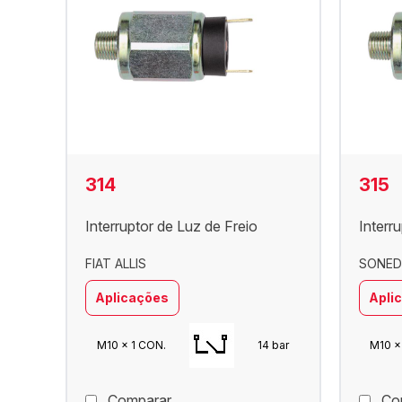
314
315
Interruptor de Luz de Freio
Interr
FIAT ALLIS
SONED 
Aplicações
Apli
M10 x 1 CON.
14 bar
M10 x
Comparar
Co