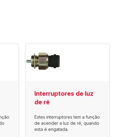
Interruptores de luz
Int
de ré
pne
unção
Estes interruptores tem a função
Utili
do
de acender a luz de ré, quando
a ar, 
esta é engatada.
no co