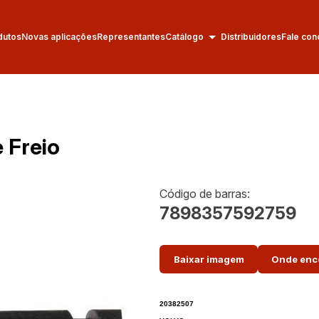
dutos
Novas aplicações
Representantes
Catálogo
Distribuidores
Fale con
e Freio
Código de barras:
7898357592759
Baixar imagem
Onde enc
20382507