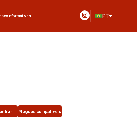
PT
osco
Informativos
ontrar
Plugues compatíveis