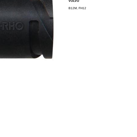
VOLVO
B12M, FH12