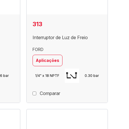
313
Interruptor de Luz de Freio
FORD
Aplicações
6 bar
1/4" x 18 NPTF
0.30 bar
Comparar